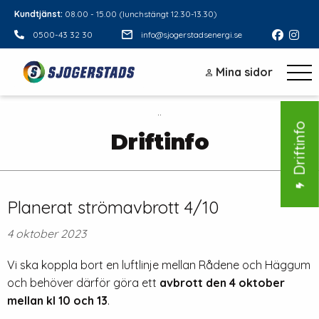
Kundtjänst:
08.00 - 15.00 (lunchstängt 12.30-13.30)
0500-43 32 30
info@sjogerstadsenergi.se
Mina sidor
¨
Driftinfo
Driftinfo
Planerat strömavbrott 4/10
4 oktober 2023
Vi ska koppla bort en luftlinje mellan Rådene och Häggum
och behöver därför göra ett
avbrott den 4 oktober
mellan kl 10 och 13
.