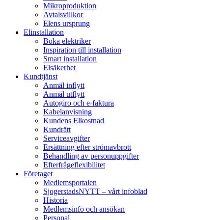
Mikroproduktion
Avtalsvillkor
Elens ursprung
Elinstallation
Boka elektriker
Inspiration till installation
Smart installation
Elsäkerhet
Kundtjänst
Anmäl inflytt
Anmäl utflytt
Autogiro och e-faktura
Kabelanvisning
Kundens Elkostnad
Kundrätt
Serviceavgifter
Ersättning efter strömavbrott
Behandling av personuppgifter
Efterfrågeflexibilitet
Företaget
Medlemsportalen
SjogerstadsNYTT – vårt infoblad
Historia
Medlemsinfo och ansökan
Personal