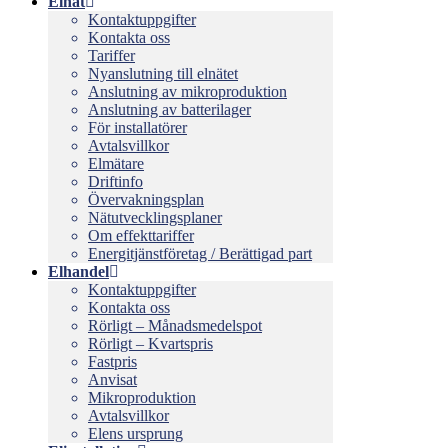
Elnät
Kontaktuppgifter
Kontakta oss
Tariffer
Nyanslutning till elnätet
Anslutning av mikroproduktion
Anslutning av batterilager
För installatörer
Avtalsvillkor
Elmätare
Driftinfo
Övervakningsplan
Nätutvecklingsplaner
Om effekttariffer
Energitjänstföretag / Berättigad part
Elhandel
Kontaktuppgifter
Kontakta oss
Rörligt – Månadsmedelspot
Rörligt – Kvartspris
Fastpris
Anvisat
Mikroproduktion
Avtalsvillkor
Elens ursprung