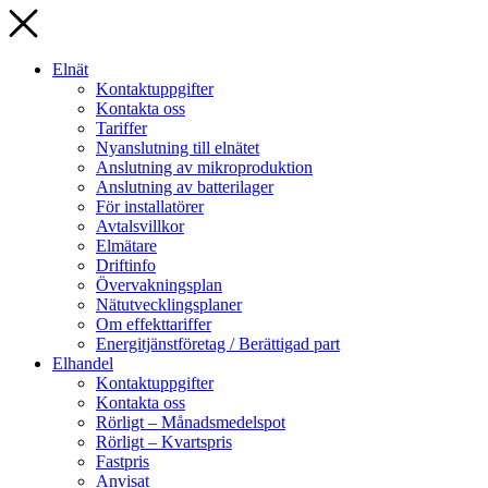
Elnät
Kontaktuppgifter
Kontakta oss
Tariffer
Nyanslutning till elnätet
Anslutning av mikroproduktion
Anslutning av batterilager
För installatörer
Avtalsvillkor
Elmätare
Driftinfo
Övervakningsplan
Nätutvecklingsplaner
Om effekttariffer
Energitjänstföretag / Berättigad part
Elhandel
Kontaktuppgifter
Kontakta oss
Rörligt – Månadsmedelspot
Rörligt – Kvartspris
Fastpris
Anvisat