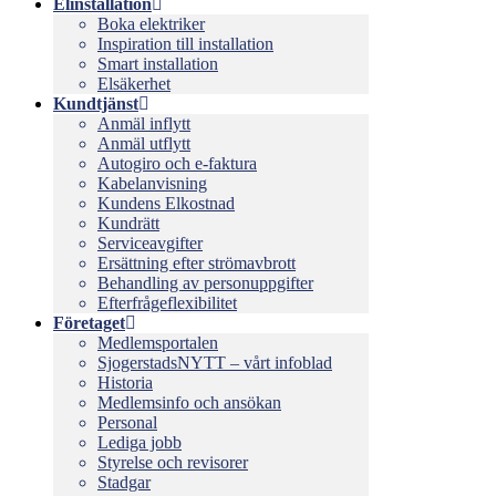
Elinstallation
Boka elektriker
Inspiration till installation
Smart installation
Elsäkerhet
Kundtjänst
Anmäl inflytt
Anmäl utflytt
Autogiro och e-faktura
Kabelanvisning
Kundens Elkostnad
Kundrätt
Serviceavgifter
Ersättning efter strömavbrott
Behandling av personuppgifter
Efterfrågeflexibilitet
Företaget
Medlemsportalen
SjogerstadsNYTT – vårt infoblad
Historia
Medlemsinfo och ansökan
Personal
Lediga jobb
Styrelse och revisorer
Stadgar