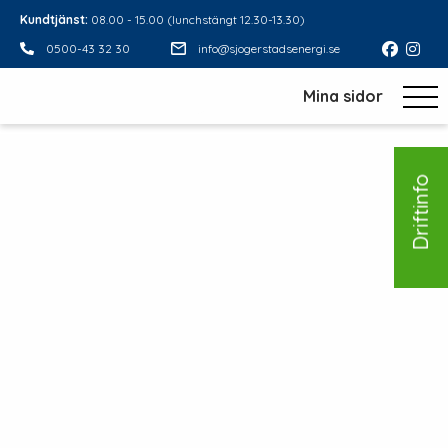
Kundtjänst:
08.00 - 15.00 (lunchstängt 12.30-13.30)
0500-43 32 30
info@sjogerstadsenergi.se
Mina sidor
Driftinfo