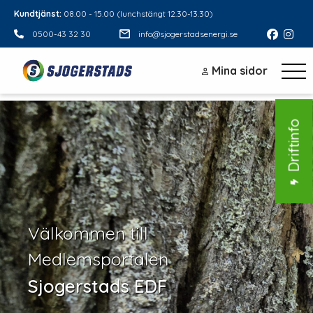
Kundtjänst:
08.00 - 15.00 (lunchstängt 12.30-13.30)
0500-43 32 30
info@sjogerstadsenergi.se
Mina sidor
Driftinfo
Välkommen till
Medlemsportalen
Sjogerstads EDF