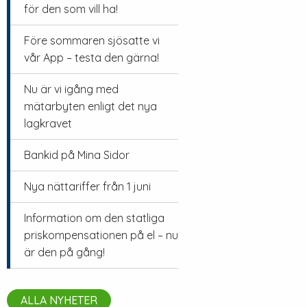
för den som vill ha!
Före sommaren sjösatte vi
vår App – testa den gärna!
Nu är vi igång med
mätarbyten enligt det nya
lagkravet
Bankid på Mina Sidor
Nya nättariffer från 1 juni
Information om den statliga
priskompensationen på el – nu
är den på gång!
ALLA NYHETER