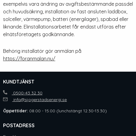
exempelvis vara ändring av avgiftsbestämmande passdel
och huvudsäkring, installation av fast ansluten laddbox,
solceller, värmepump, batteri (energilager), spabad eller
liknande. Elinstallationsarbetet får endast utföras efter
elnätsföretagets godkännande.
Behörig installatör gör anmälan på
https://foranmalan.nu/
KUNDTJÄNST
0500-43 32 30
info@sjogerstadsenergi.se
Öppettider:
08.00 - 15.00 (lunchstängt 12.30-13.30)
POSTADRESS