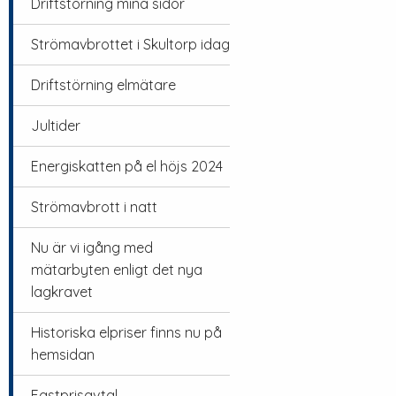
Driftstörning mina sidor
Strömavbrottet i Skultorp idag
Driftstörning elmätare
Jultider
Energiskatten på el höjs 2024
Strömavbrott i natt
Nu är vi igång med
mätarbyten enligt det nya
lagkravet
Historiska elpriser finns nu på
hemsidan
Fastprisavtal