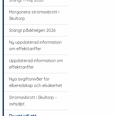
Stängt 1 maj 2026
Morgonens strömavbrott i
Skultorp
Stängt påskhelgen 2026
Ny uppdaterad information
om effekttariffer
Uppdaterad information om
effekttariffer
Nya avgiftsnivåer för
elberedskap och elsäkerhet
Strömavbrott i Skultorp –
avhjälpt
Du vet väl att…