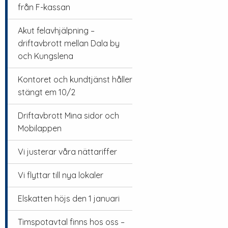
från F-kassan
Akut felavhjälpning –
driftavbrott mellan Dala by
och Kungslena
Kontoret och kundtjänst håller
stängt em 10/2
Driftavbrott Mina sidor och
Mobilappen
Vi justerar våra nättariffer
Vi flyttar till nya lokaler
Elskatten höjs den 1 januari
Timspotavtal finns hos oss –