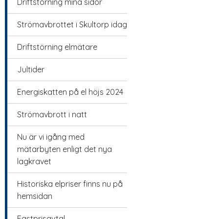
Driftstörning mina sidor
Strömavbrottet i Skultorp idag
Driftstörning elmätare
Jultider
Energiskatten på el höjs 2024
Strömavbrott i natt
Nu är vi igång med
mätarbyten enligt det nya
lagkravet
Historiska elpriser finns nu på
hemsidan
Fastprisavtal