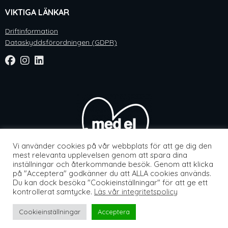
VIKTIGA LÄNKAR
Driftinformation
Dataskyddsförordningen (GDPR)
Vi använder cookies på vår webbplats för att ge dig den
mest relevanta upplevelsen genom att spara dina
inställningar och återkommande besök. Genom att klicka
på "Acceptera" godkänner du att ALLA cookies används.
Du kan dock besöka "Cookieinställningar" för att ge ett
Webbsida av
Knockout Webbyrå
kontrollerat samtycke.
Läs vår integritetspolicy
Cookieinställningar
Acceptera