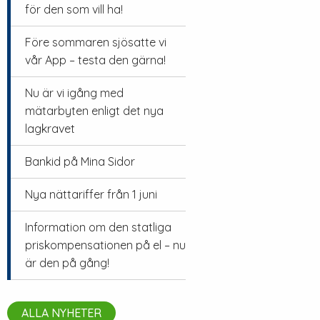
för den som vill ha!
Före sommaren sjösatte vi
vår App – testa den gärna!
Nu är vi igång med
mätarbyten enligt det nya
lagkravet
Bankid på Mina Sidor
Nya nättariffer från 1 juni
Information om den statliga
priskompensationen på el – nu
är den på gång!
ALLA NYHETER