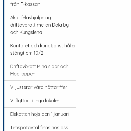
från F-kassan
Akut felavhjälpning –
driftavbrott mellan Dala by
och Kungslena
Kontoret och kundtjänst håller
stängt em 10/2
Driftavbrott Mina sidor och
Mobilappen
Vi justerar våra nättariffer
Vi flyttar till nya lokaler
Elskatten höjs den 1 januari
Timspotavtal finns hos oss –