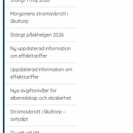
Stängt 1 maj 2026
Morgonens strömavbrott i
Skultorp
Stängt påskhelgen 2026
Ny uppdaterad information
om effekttariffer
Uppdaterad information om
effekttariffer
Nya avgiftsnivåer för
elberedskap och elsäkerhet
Strömavbrott i Skultorp –
avhjälpt
Du vet väl att…