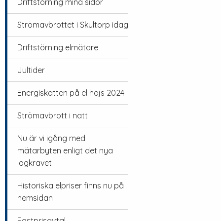
Driftstörning mina sidor
Strömavbrottet i Skultorp idag
Driftstörning elmätare
Jultider
Energiskatten på el höjs 2024
Strömavbrott i natt
Nu är vi igång med
mätarbyten enligt det nya
lagkravet
Historiska elpriser finns nu på
hemsidan
Fastprisavtal