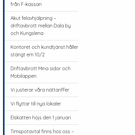
från F-kassan
Akut felavhjälpning –
driftavbrott mellan Dala by
och Kungslena
Kontoret och kundtjänst håller
stängt em 10/2
Driftavbrott Mina sidor och
Mobilappen
Vi justerar våra nättariffer
Vi flyttar till nya lokaler
Elskatten höjs den 1 januari
Timspotavtal finns hos oss –