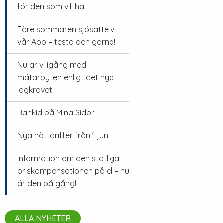
för den som vill ha!
Före sommaren sjösatte vi
vår App – testa den gärna!
Nu är vi igång med
mätarbyten enligt det nya
lagkravet
Bankid på Mina Sidor
Nya nättariffer från 1 juni
Information om den statliga
priskompensationen på el – nu
är den på gång!
ALLA NYHETER