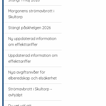
Stängt 1 maj 2026
Morgonens strömavbrott i
Skultorp
Stängt påskhelgen 2026
Ny uppdaterad information
om effekttariffer
Uppdaterad information om
effekttariffer
Nya avgiftsnivåer för
elberedskap och elsäkerhet
Strömavbrott i Skultorp –
avhjälpt
Du vet väl att…