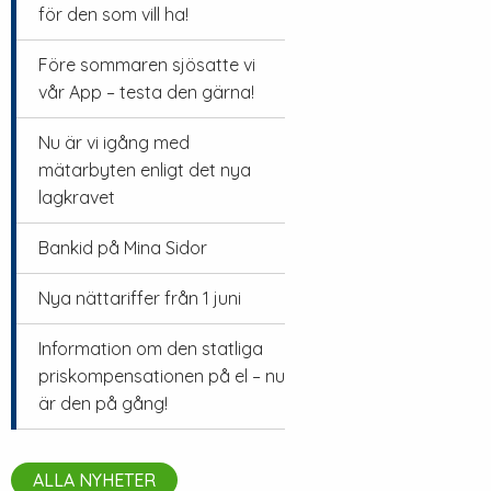
för den som vill ha!
Före sommaren sjösatte vi
vår App – testa den gärna!
Nu är vi igång med
mätarbyten enligt det nya
lagkravet
Bankid på Mina Sidor
Nya nättariffer från 1 juni
Information om den statliga
priskompensationen på el – nu
är den på gång!
ALLA NYHETER