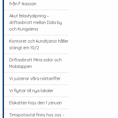
från F-kassan
Akut felavhjälpning –
driftavbrott mellan Dala by
och Kungslena
Kontoret och kundtjänst håller
stängt em 10/2
Driftavbrott Mina sidor och
Mobilappen
Vi justerar våra nättariffer
Vi flyttar till nya lokaler
Elskatten höjs den 1 januari
Timspotavtal finns hos oss –