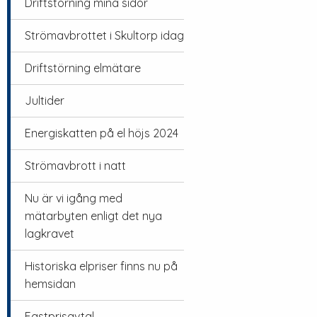
Driftstörning mina sidor
Strömavbrottet i Skultorp idag
Driftstörning elmätare
Jultider
Energiskatten på el höjs 2024
Strömavbrott i natt
Nu är vi igång med
mätarbyten enligt det nya
lagkravet
Historiska elpriser finns nu på
hemsidan
Fastprisavtal