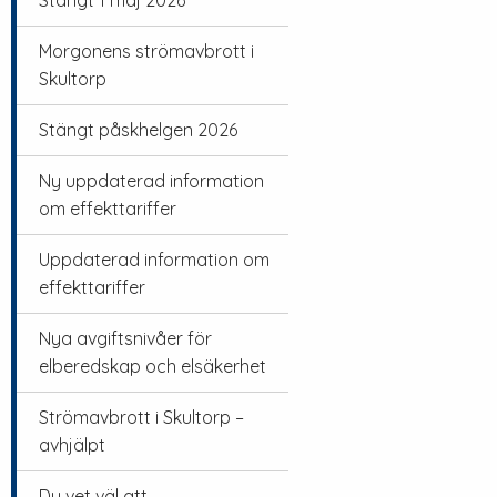
Stängt 1 maj 2026
Morgonens strömavbrott i
Skultorp
Stängt påskhelgen 2026
Ny uppdaterad information
om effekttariffer
Uppdaterad information om
effekttariffer
Nya avgiftsnivåer för
elberedskap och elsäkerhet
Strömavbrott i Skultorp –
avhjälpt
Du vet väl att…