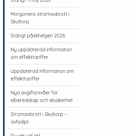
Stängt 1 maj 2026
Morgonens strömavbrott i
Skultorp
Stängt påskhelgen 2026
Ny uppdaterad information
om effekttariffer
Uppdaterad information om
effekttariffer
Nya avgiftsnivåer för
elberedskap och elsäkerhet
Strömavbrott i Skultorp –
avhjälpt
Du vet väl att…