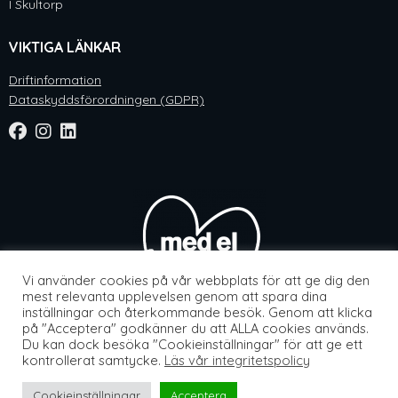
I Skultorp
VIKTIGA LÄNKAR
Driftinformation
Dataskyddsförordningen (GDPR)
Vi använder cookies på vår webbplats för att ge dig den
mest relevanta upplevelsen genom att spara dina
inställningar och återkommande besök. Genom att klicka
på "Acceptera" godkänner du att ALLA cookies används.
Du kan dock besöka "Cookieinställningar" för att ge ett
Webbsida av
Knockout Webbyrå
kontrollerat samtycke.
Läs vår integritetspolicy
Cookieinställningar
Acceptera