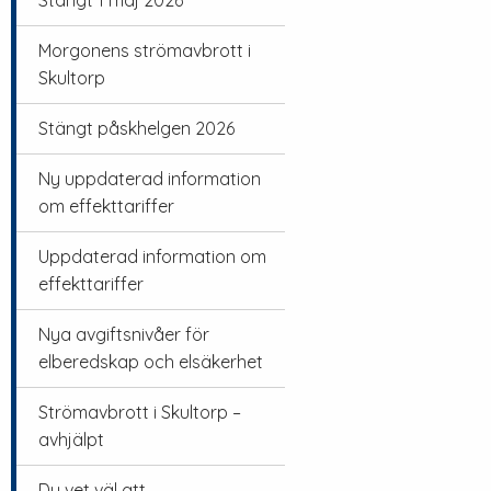
Stängt 1 maj 2026
Morgonens strömavbrott i
Skultorp
Stängt påskhelgen 2026
Ny uppdaterad information
om effekttariffer
Uppdaterad information om
effekttariffer
Nya avgiftsnivåer för
elberedskap och elsäkerhet
Strömavbrott i Skultorp –
avhjälpt
Du vet väl att…