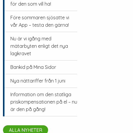
för den som vill ha!
Före sommaren sjösatte vi
vår App – testa den gärna!
Nu är vi igång med
mätarbyten enligt det nya
lagkravet
Bankid på Mina Sidor
Nya nättariffer från 1 juni
Information om den statliga
priskompensationen på el – nu
är den på gång!
ALLA NYHETER