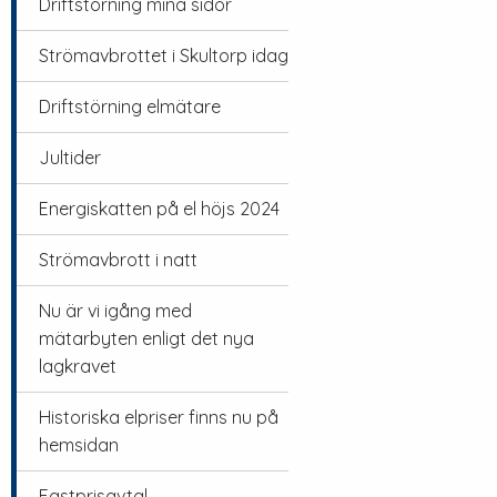
Driftstörning mina sidor
Strömavbrottet i Skultorp idag
Driftstörning elmätare
Jultider
Energiskatten på el höjs 2024
Strömavbrott i natt
Nu är vi igång med
mätarbyten enligt det nya
lagkravet
Historiska elpriser finns nu på
hemsidan
Fastprisavtal